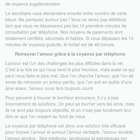
Vous pourrez tout aussi bien privilégier une voix qui vous
de voyance supplémentaire.
rassurera. Une fois votre professionnel choisi, attentez votre tour
La secrétaire vous demandera ensuite votre numéro de carte
si celui ci est encore en pleine consultation. Puis débutez votre
bleue. Ne paniquez surtout pas ! Vous ne serez pas débité(e)
consultation. Attention ! La voyance directe ou voyance audiotel
tant que vous ne dépasserez pas les 10 première minutes de
est limitée à 30 minutes. Si vous souhaitez avoir une longue
consultation par téléphone. Nos moyens de paiements sont
voyance, nous vous conseillons plutôt une voyant par téléphone
totalement certifiés, sécurisés et fiables. Si vous dépassez les 10
par CB.
minutes de voyance gratuite, le forfait est de 4€/minute.
*0,80€/min
Vous allez avoir le choix entre différents voyants, a moins que
Retrouver l’amour grâce à la voyance par téléphone
vous sachiez déjà à qui parler. Certains de nos voyants sont
L’amour est l’un des challenges les plus difficiles dans la vie.
spécialisés dans une thématique en particulier : la voyance par
C’est à la fois ce qui nous rend le plus heureux, mais aussi ce qui
téléphone amour, la voyance spéciale carrière, famille, vitalité
peut nous faire le plus mal. Que l’on cherche l’amour, que l’on ait
etc. N’hésitez pas à poser la question à notre secrétaire qui vous
envie de retrouver un amour perdu, que l’on soit en quête d’une
aiguillera pour prendre la bonne décision.
âme soeur, l’amour nous fera toujours courir.
Vous pouvez aussi choisir votre médium en fonction de son signe
Pour parvenir à trouver le bonheur amoureux, il n’y a pas
astrologique. Ou tout simplement le support qu’il utilise : pendule,
énormément de solutions. On peut se tourner vers les amis, mais
cartes de tarot, voyance par flash, boule de cristal etc. Certains
ils ne sont pas toujours objectifs, et on n’ose pas forcément leur
de nos professionnels sont astrologues, d’autre numérologues,
dire ce que l’on ressent au fond de nous.
tarologues, voyants par flashs, médiums purs.
La voyance par téléphone est donc une solution très efficace
Une fois que votre choix est fait, vous pouvez débuter votre
pour trouver l’amour et surtout l’amour véritable, l’amour durable,
voyance par téléphone. Attention à bien vérifier l’écoulement des
l’amour sincère. Nos médiums, tarologues et astrologues ont