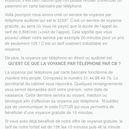
voyance, il est bien naturel que l’on puisse refuser d’effectuer un
paiement en carte bancaire par téléphone.
Voila pourquoi nous avons créé un service de voyance par
téléphone audiotel qui est le 3259*. C’est un service de voyance
gratuite, au sens où vous ne payez que la durée de l’appel au
tarif de 0,80€/min (+coût de l’appel). Cela signifie que vous
pouvez utiliser notre service par exemple 20 minutes pour un prix
de seulement 12€ ! C’est un tarif vraiment imbattable en
voyance.
De plus, la voyance par téléphone en direct ou audiotel est
disponible 24h24 !
QU’EST CE QUE LA VOYANCE PAR TÉLÉPHONE PAR CB ?
Alors comment fonctionne concrètement la voyance par
La voyance par téléphone par carte bancaire fonctionne de
téléphone audiotel au 3259*? Composez le 3259 sur votre
manière très simple. Composez le numéro 01 44 88 49 76. Le
téléphone mobile ou votre ligne fixe. Un accueil vous proposera
secrétariat du cabinet vous répondra. Quelques renseignements
différents services. choisissez le cabinet via lequel vous
vous seront demandés dont votre prénom, votre date de
souhaitez consulter puis choisissez nos services de voyance en
naissance. Cette dernière servira au voyant, médium ou
direct.
tarologue afin d’effectuer sa voyance par téléphone. N’oubliez
pas de communiquer le code FUTUR qui vous permettra de
Vous allez avoir le choix entre différents professionnels de la
bénéficier d’une voyance gratuite de 10 minutes.
voyance par téléphone : médiums, tarologues, astrologues,
voyants par flashs, hommes ou femmes, a vous de choisir !
Si vous avez déjà bénéficié de notre offre de voyance gratuite, le
Chaque voyant vous donnera une courte introduction à l’oral.
tarif de notre forfait est de 15€ les 10 minutes puis 4€ la minute