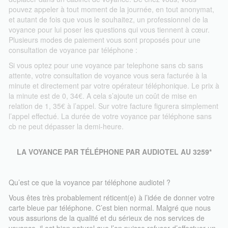
pouvez appeler à tout moment de la journée, en tout anonymat,
et autant de fois que vous le souhaitez, un professionnel de la
voyance pour lui poser les questions qui vous tiennent à cœur.
Plusieurs modes de paiement vous sont proposés pour une
consultation de voyance par téléphone :
Si vous optez pour une voyance par telephone sans cb sans
attente, votre consultation de voyance vous sera facturée à la
minute et directement par votre opérateur téléphonique. Le prix à
la minute est de 0, 34€. A cela s’ajoute un coût de mise en
relation de 1, 35€ à l’appel. Sur votre facture figurera simplement
l’appel effectué. La durée de votre voyance par téléphone sans
cb ne peut dépasser la demi-heure.
Si vous optez pour une voyance par sms, vous accédez par texto
à un chat avec une voyante. Les voyants sur ce service sont
LA VOYANCE PAR TÉLÉPHONE PAR AUDIOTEL AU 3259*
pour la plupart spécialisés dans la voyance amour et répondent
avec rapidité et justesse aux questions qui leur sont posées.
C’est sans doute le moyen de paiement le plus adapté aux
Qu’est ce que la voyance par téléphone audiotel ?
jeunes qui souhaitent faire appel à la voyance pour la première
Vous êtes très probablement réticent(e) à l’idée de donner votre
fois. Ne restez pas dans l’angoisse et dans vos incertitudes. La
carte bleue par téléphone. C’est bien normal. Malgré que nous
voyance peut vous apporter des réponses.
vous assurions de la qualité et du sérieux de nos services de